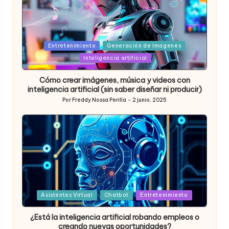
Posted
Entretenimiento
Generación de Imagenes
in
Inteligencia artificial
Cómo crear imágenes, música y videos con
inteligencia artificial (sin saber diseñar ni producir)
Por
Freddy Nossa Perilla
2 junio, 2025
Publicado
por
Posted
Asistentes Virtual
Chatbot
Entretenimiento
in
¿Está la inteligencia artificial robando empleos o
creando nuevas oportunidades?