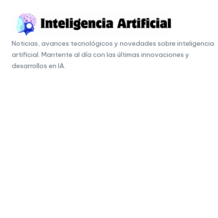
Skip
to
I
content
Noticias, avances tecnológicos y novedades sobre inteligencia
n
artificial. Mantente al día con las últimas innovaciones y
t
desarrollos en IA.
e
li
g
e
n
c
i
a
A
r
ti