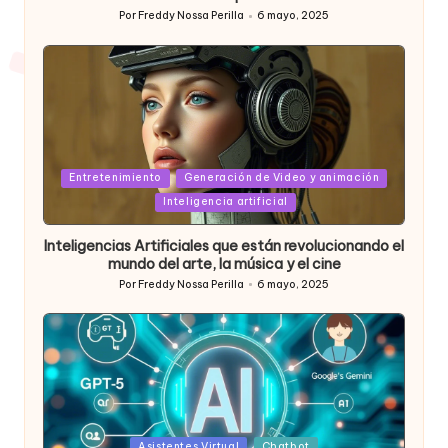
Por
Freddy Nossa Perilla
6 mayo, 2025
Publicado
por
Posted
Entretenimiento
Generación de Video y animación
in
Inteligencia artificial
Inteligencias Artificiales que están revolucionando el
mundo del arte, la música y el cine
Por
Freddy Nossa Perilla
6 mayo, 2025
Publicado
por
Posted
Asistentes Virtual
Chatbot